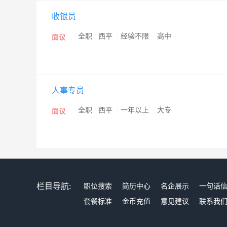
收银员
/
全职
/
西平
/
经验不限
/
高中
面议
人事专员
/
全职
/
西平
/
一年以上
/
大专
面议
栏目导航:
职位搜索
简历中心
名企展示
一句话
套餐标准
金币充值
意见建议
联系我