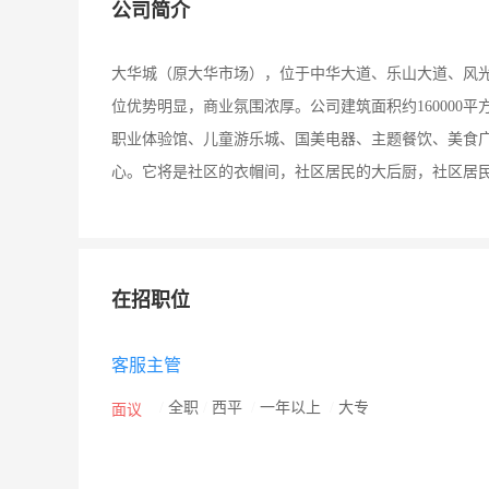
公司简介
大华城（原大华市场），位于中华大道、乐山大道、风
位优势明显，商业氛围浓厚。公司建筑面积约160000平
职业体验馆、儿童游乐城、国美电器、主题餐饮、美食广
心。它将是社区的衣帽间，社区居民的大后厨，社区居
在招职位
客服主管
/
全职
/
西平
/
一年以上
/
大专
面议